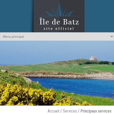
Aller au contenu principal
Accueil
/
Services
/
Principaux services