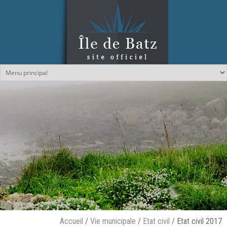
Aller au contenu principal
Accueil
/
Vie municipale
/
Etat civil
/
Etat civil 2017