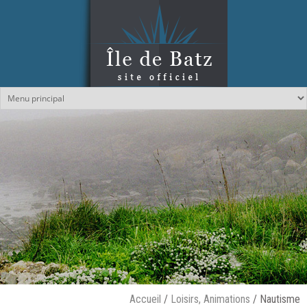
Aller au contenu principal
Accueil
/
Loisirs, Animations
/
Nautisme