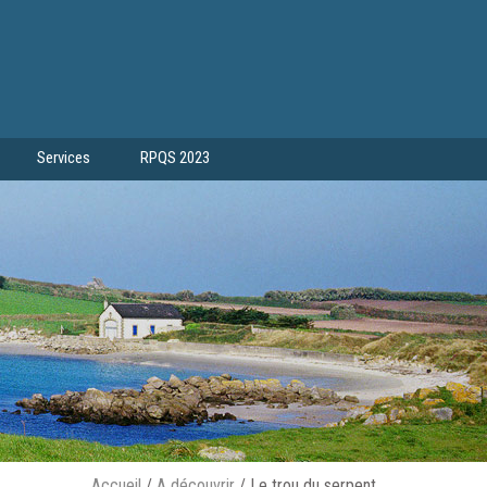
Services
RPQS 2023
Accueil
/
A découvrir
/
Le trou du serpent