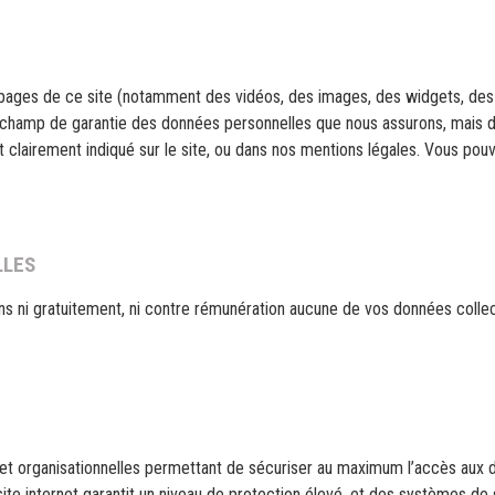
ages de ce site (notamment des vidéos, des images, des widgets, des e
e champ de garantie des données personnelles que nous assurons, mais 
clairement indiqué sur le site, ou dans nos mentions légales. Vous pou
LLES
ns ni gratuitement, ni contre rémunération aucune de vos données collect
 organisationnelles permettant de sécuriser au maximum l’accès aux d
te internet garantit un niveau de protection élevé, et des systèmes de s