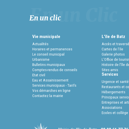
En un clic
Vie municipale
L'île de Batz
Actualités
Accès et travers
Horaires et permanences
Cartes de l'ile
Le conseil municipal
Galerie photos
Urbanisme
L'Office de touri
Bulletins municipaux
Histoire de l'île d
Comptes-rendus de conseils
Sites amis
Services
Etat civil
Eau et Assainissement
Urgence et santé
Services municipaux - Tarifs
Restaurants et 
Vos démarches en ligne
Hébergements
Contactez la mairie
Principaux servic
Entreprises et ar
Associations
Ecoles et collège