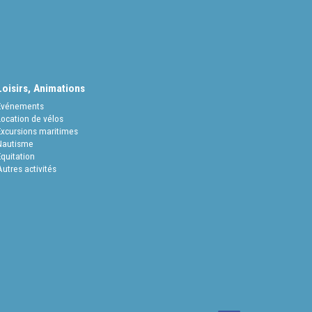
Loisirs, Animations
Evénements
Location de vélos
Excursions maritimes
Nautisme
Equitation
Autres activités