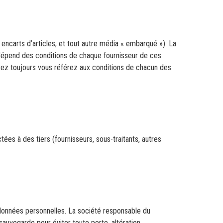
ncarts d’articles, et tout autre média « embarqué »). La
dépend des conditions de chaque fournisseur de ces
vez toujours vous référez aux conditions de chacun des
ées à des tiers (fournisseurs, sous-traitants, autres
onnées personnelles. La société responsable du
auvegarde pour éviter toute perte, altération,