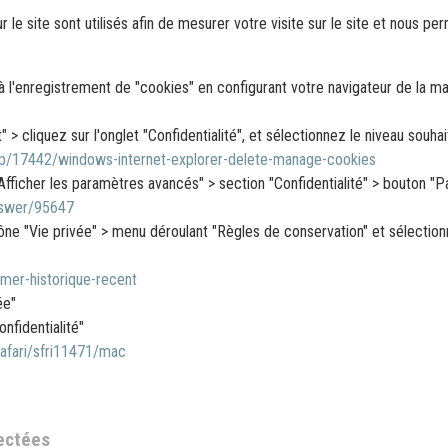
le site sont utilisés afin de mesurer votre visite sur le site et nous perm
'enregistrement de "cookies" en configurant votre navigateur de la ma
" > cliquez sur l'onglet "Confidentialité", et sélectionnez le niveau souhai
elp/17442/windows-internet-explorer-delete-manage-cookies
Afficher les paramètres avancés" > section "Confidentialité" > bouton "
nswer/95647
'icône "Vie privée" > menu déroulant "Règles de conservation" et sélectio
imer-historique-recent
ée"
onfidentialité"
safari/sfri11471/mac
lectées