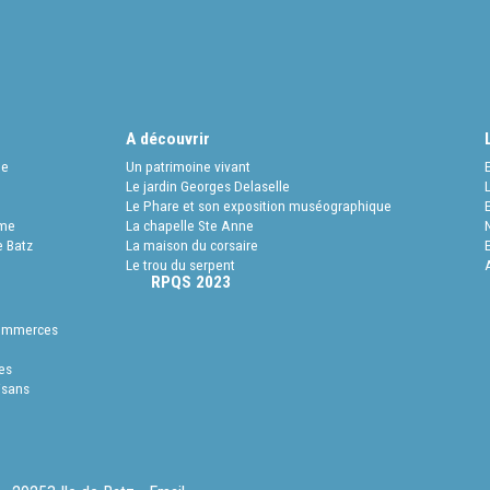
A découvrir
ée
Un patrimoine vivant
Le jardin Georges Delaselle
Le Phare et son exposition muséographique
sme
La chapelle Ste Anne
e Batz
La maison du corsaire
Le trou du serpent
RPQS 2023
commerces
es
tisans